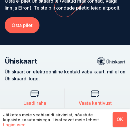
Osta e-pilet Ühiskaardile (valitud maakonnad, Valga
linn ja Elron). Teiste piirkondade piletid leiad altpoolt.
Osta pilet
Ühiskaart
Ühiskaart on elektrooniline kontaktivaba kaart, millel on
Ühiskaardi logo.
Laadi raha
Vaata kehtivust
Jätkates meie veebisaidi sirvimist, nõustute
OK
küpsiste kasutamisega. Lisateavet meie lehest
tingimused.